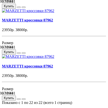
36
37
38
39
40
41
Купить
MARZETTI кроссовки 87962
23950р.
38000р.
Размер
36
37
38
39
40
41
Купить
MARZETTI кроссовки 87962
23950р.
38000р.
Размер
36
37
38
39
40
41
Купить
Показано с 1 по 22 из 22 (всего 1 страниц)