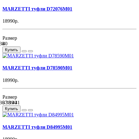
MARZETTI туфли D72076M01
18990р.
Размер
38
40
Купить
MARZETTI туфли D78590M01
18990р.
Размер
36
37
38
39
40
41
Купить
MARZETTI туфли D84995M01