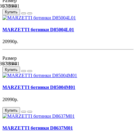
Размер
36
37
38
39
40
41
Купить
MARZETTI ботинки D85004L01
20990р.
Размер
36
37
38
39
40
41
Купить
MARZETTI ботинки D85004M01
20990р.
Купить
MARZETTI ботинки D8637M01