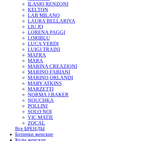
ILASIO RENZONI
KELTON
LAB MILANO
LAURA BELLARIVA
LIU JO
LORENA PAGGI
LORIBLU
LUCA VERDI
LUIGI TRAINI
MAFRA
MARA
MARINA CREAZIONI
MARINO FABIANI
MARINO ORLANDI
MARY ATKINS
MARZETTI
NORMA J.BAKER
NOUCHKA
POLLINI
SOLO NOI
VIC MATIE
ZOCAL
Все БРЕНДЫ
Ботинки женские
Кеды женские