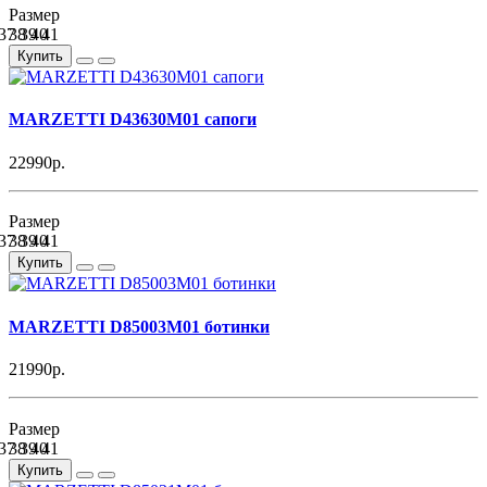
Размер
37
38
39
40
41
Купить
MARZETTI D43630M01 сапоги
22990р.
Размер
37
38
39
40
41
Купить
MARZETTI D85003M01 ботинки
21990р.
Размер
37
38
39
40
41
Купить