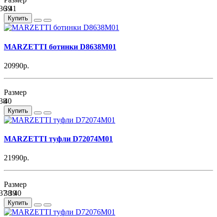
36
39
41
Купить
MARZETTI ботинки D8638M01
20990р.
Размер
38
40
Купить
MARZETTI туфли D72074M01
21990р.
Размер
37
38
39
40
Купить