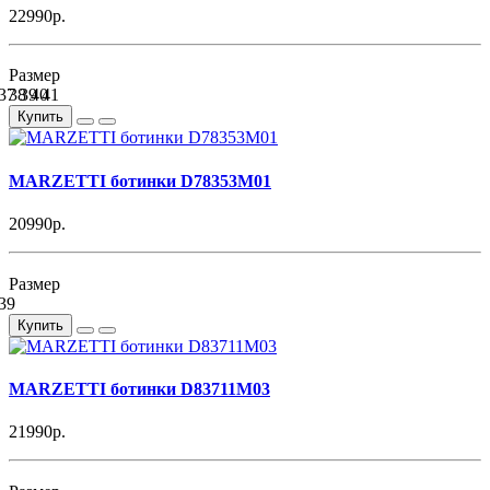
22990р.
Размер
37
38
39
40
41
Купить
MARZETTI ботинки D78353M01
20990р.
Размер
39
Купить
MARZETTI ботинки D83711M03
21990р.