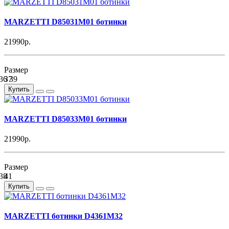
MARZETTI D85031M01 ботинки
21990р.
Размер
36
37
39
Купить
MARZETTI D85033M01 ботинки
21990р.
Размер
38
41
Купить
MARZETTI ботинки D4361M32