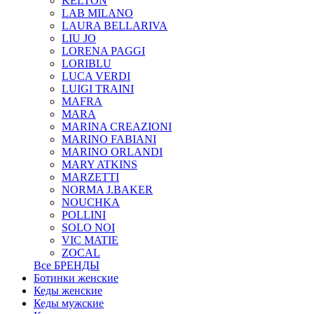
KELTON
LAB MILANO
LAURA BELLARIVA
LIU JO
LORENA PAGGI
LORIBLU
LUCA VERDI
LUIGI TRAINI
MAFRA
MARA
MARINA CREAZIONI
MARINO FABIANI
MARINO ORLANDI
MARY ATKINS
MARZETTI
NORMA J.BAKER
NOUCHKA
POLLINI
SOLO NOI
VIC MATIE
ZOCAL
Все БРЕНДЫ
Ботинки женские
Кеды женские
Кеды мужские