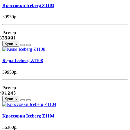
Кроссовки Iceberg Z1103
39950р.
Размер
37
38
39
40
41
Купить
Кеды Iceberg Z1108
39950р.
Размер
40
41
42
44
45
Купить
Кроссовки Iceberg Z1104
36300р.