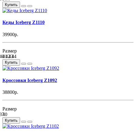
Купить
Кеды Iceberg Z1110
39900р.
Размер
40
41
42
43
44
Купить
Кроссовки Iceberg Z1092
38800р.
Размер
37
40
Купить