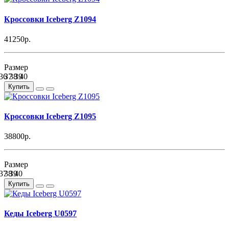
Кроссовки Iceberg Z1094
41250р.
Размер
36
37
38
39
40
Купить
Кроссовки Iceberg Z1095
38800р.
Размер
37
38
39
40
Купить
Кеды Iceberg U0597