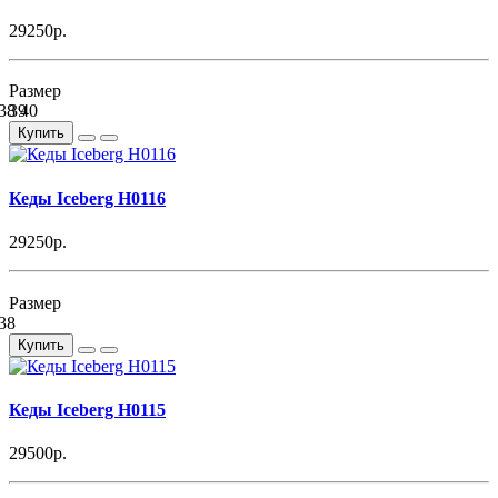
29250р.
Размер
38
39
40
Купить
Кеды Iceberg H0116
29250р.
Размер
38
Купить
Кеды Iceberg H0115
29500р.