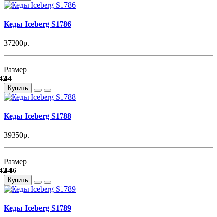
Кеды Iceberg S1786
37200р.
Размер
42
44
Купить
Кеды Iceberg S1788
39350р.
Размер
42
44
46
Купить
Кеды Iceberg S1789