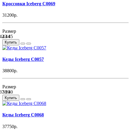
Кроссовки Iceberg C0069
31200р.
Размер
42
43
44
45
Купить
Кеды Iceberg C0057
38800р.
Размер
37
38
39
40
Купить
Кеды Iceberg C0068
37750р.