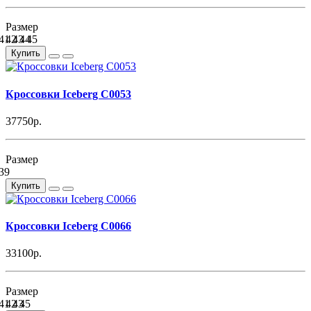
Размер
41
42
43
44
45
Купить
Кроссовки Iceberg C0053
37750р.
Размер
39
Купить
Кроссовки Iceberg C0066
33100р.
Размер
41
42
43
45