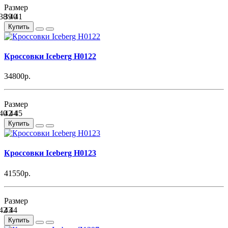
Размер
38
39
40
41
Купить
Кроссовки Iceberg H0122
34800р.
Размер
40
42
44
45
Купить
Кроссовки Iceberg H0123
41550р.
Размер
42
43
44
Купить