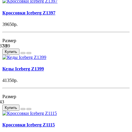
Кроссовки Iceberg Z1397
39650р.
Размер
37
38
39
Купить
Кеды Iceberg Z1399
41350р.
Размер
43
Купить
Кроссовки Iceberg Z1115