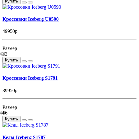
Купить
Кроссовки Iceberg U0590
49950р.
Размер
41
42
Купить
Кроссовки Iceberg S1791
39950р.
Размер
44
46
Купить
Кеды Iceberg S1787