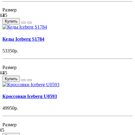
Размер
43
45
Купить
Кеды Iceberg S1784
53350р.
Размер
41
45
Купить
Кроссовки Iceberg U0593
49950р.
Размер
45