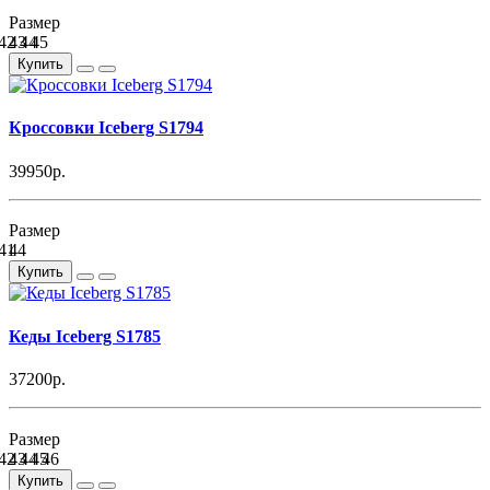
Размер
42
43
44
45
Купить
Кроссовки Iceberg S1794
39950р.
Размер
41
44
Купить
Кеды Iceberg S1785
37200р.
Размер
42
43
44
45
46
Купить