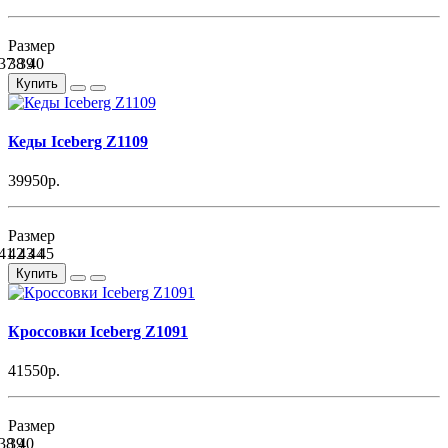
Размер
37
38
39
40
Купить
Кеды Iceberg Z1109
39950р.
Размер
41
42
43
44
45
Купить
Кроссовки Iceberg Z1091
41550р.
Размер
38
39
40