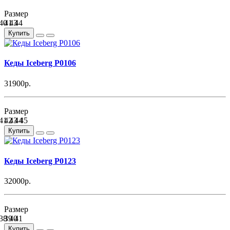
Размер
40
41
43
44
Купить
Кеды Iceberg P0106
31900р.
Размер
41
42
43
44
45
Купить
Кеды Iceberg P0123
32000р.
Размер
38
39
40
41
Купить