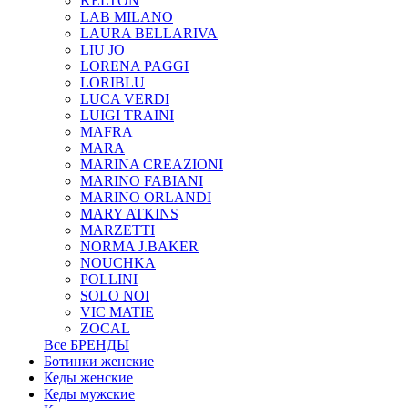
KELTON
LAB MILANO
LAURA BELLARIVA
LIU JO
LORENA PAGGI
LORIBLU
LUCA VERDI
LUIGI TRAINI
MAFRA
MARA
MARINA CREAZIONI
MARINO FABIANI
MARINO ORLANDI
MARY ATKINS
MARZETTI
NORMA J.BAKER
NOUCHKA
POLLINI
SOLO NOI
VIC MATIE
ZOCAL
Все БРЕНДЫ
Ботинки женские
Кеды женские
Кеды мужские