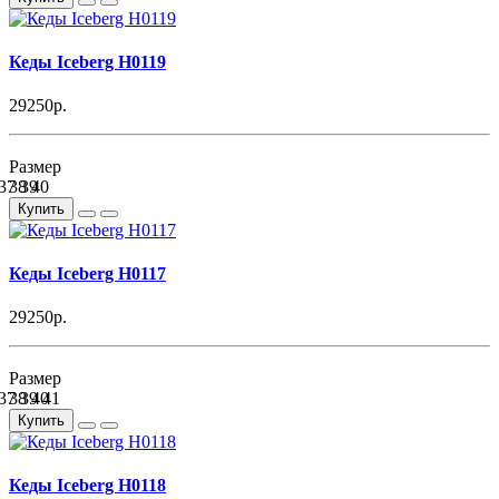
Кеды Iceberg H0119
29250р.
Размер
37
38
39
40
Купить
Кеды Iceberg H0117
29250р.
Размер
37
38
39
40
41
Купить
Кеды Iceberg H0118