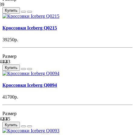
39
Купить
Кроссовки Iceberg Q0215
39250р.
Размер
41
42
43
Купить
Кроссовки Iceberg Q0094
41700р.
Размер
42
43
45
Купить