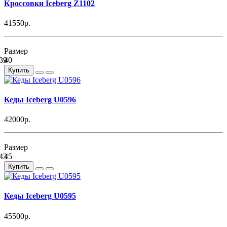
Кроссовки Iceberg Z1102
41550р.
Размер
39
40
Купить
Кеды Iceberg U0596
42000р.
Размер
43
45
Купить
Кеды Iceberg U0595
45500р.