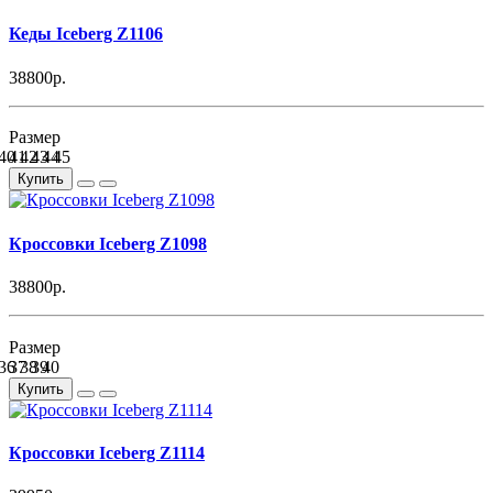
Кеды Iceberg Z1106
38800р.
Размер
40
41
42
43
44
45
Купить
Кроссовки Iceberg Z1098
38800р.
Размер
36
37
38
39
40
Купить
Кроссовки Iceberg Z1114