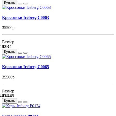
Купить
Кроссовки Iceberg C0063
35500р.
Размер
41
42
43
44
Купить
Кроссовки Iceberg C0065
35500р.
Размер
41
42
43
44
45
Купить