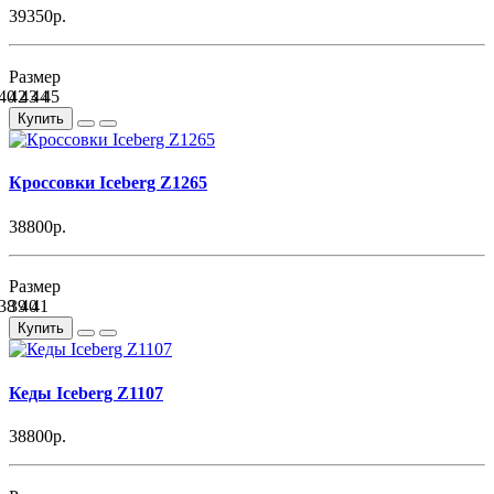
39350р.
Размер
40
42
43
44
45
Купить
Кроссовки Iceberg Z1265
38800р.
Размер
38
39
40
41
Купить
Кеды Iceberg Z1107
38800р.