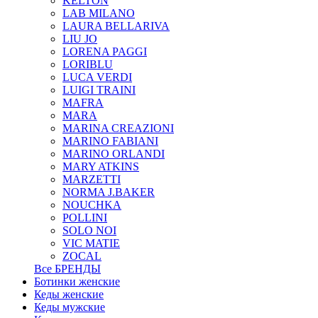
KELTON
LAB MILANO
LAURA BELLARIVA
LIU JO
LORENA PAGGI
LORIBLU
LUCA VERDI
LUIGI TRAINI
MAFRA
MARA
MARINA CREAZIONI
MARINO FABIANI
MARINO ORLANDI
MARY ATKINS
MARZETTI
NORMA J.BAKER
NOUCHKA
POLLINI
SOLO NOI
VIC MATIE
ZOCAL
Все БРЕНДЫ
Ботинки женские
Кеды женские
Кеды мужские